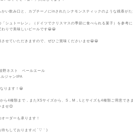
らかい飲み口と、カプチーノにinされたシナモンスティックのような残香がた
。
の「シュトーレン」（ドイツでクリスマスの季節に食べられる菓子）を参考に
わりで美味しいビールです😀😀
させていただきますので、ぜひご賞味くださいませ😀😀
T 常陸野ネスト ペールエール
 ペルジャンIPA
なります！😀
から4種類まで，またXSサイズから、S，M，Lとサイズも4種類ご用意でき
ませ😌
のオーダーも承ります！
待ちしております♪( ´▽｀)