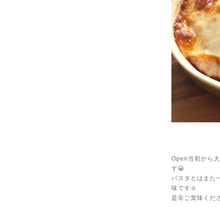
Open当初か
す😀
パスタとはまた
味です☺️
是非ご賞味ください