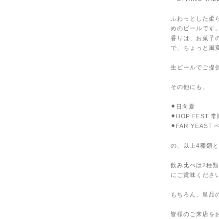
ふわっとした柔
めのビールです
香りは、お菓子
で、ちょっと風変
生ビールでご提供
その他にも、
⚫︎日向夏
⚫︎HOP FES
⚫︎FAR YEAST
の、以上4種類と
飲み比べは2種類
にご賞味ください
もちろん、単品
皆様のご来店をお