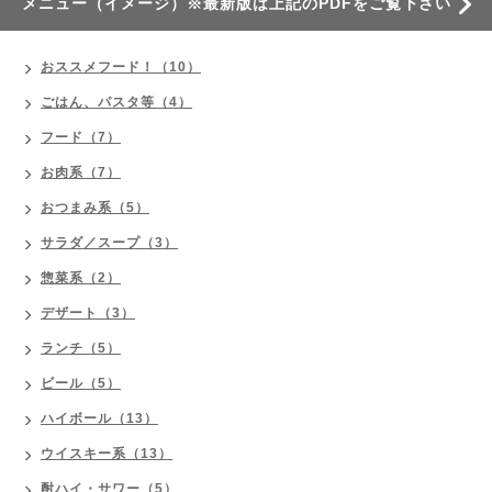
メニュー（イメージ）※最新版は上記のPDFをご覧下さい
おススメフード！（10）
ごはん、パスタ等（4）
フード（7）
お肉系（7）
おつまみ系（5）
サラダ／スープ（3）
惣菜系（2）
デザート（3）
ランチ（5）
ビール（5）
ハイボール（13）
ウイスキー系（13）
酎ハイ・サワー（5）