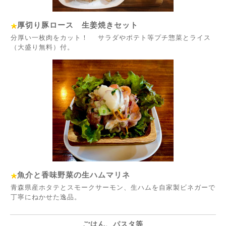
厚切り豚ロース 生姜焼きセット
分厚い一枚肉をカット！ サラダやポテト等プチ惣菜とライス
（大盛り無料）付。
魚介と香味野菜の生ハムマリネ
青森県産ホタテとスモークサーモン、生ハムを自家製ビネガーで
丁寧にねかせた逸品。
ごはん、パスタ等