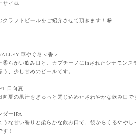
サイ🙇
のクラフトビールをご紹介させて頂きます！😀
G VALLEY 華やぐ冬＜香＞
た柔らかい飲み口と、カプチーノにinされたシナモンス
漂う、少し甘めのビールです。
FT 日向夏
日向夏の果汁をぎゅっと閉じ込めたさわやかな飲み口で
ダーIPA
ような甘い香りと柔らかな飲み口で、後からくるややし
です！