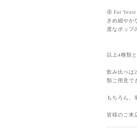
④
Far Yeast
きめ細やか
度なポップ
以上4種類と
飲み比べは
類ご用意で
もちろん、
皆様のご来店