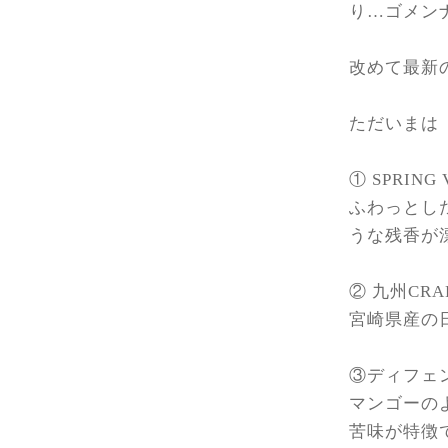
り…ゴメンナ
改めて最新
ただいまは
① SPRIN
ふわっとし
うな残香が
② 九州CRA
宮崎県産の
③ディフェン
マンゴーの
苦味が特徴