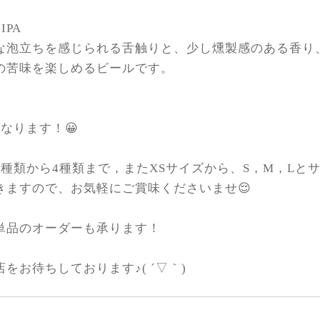
 IPA
な泡立ちを感じられる舌触りと、少し燻製感のある香り
の苦味を楽しめるビールです。
なります！😀
2種類から4種類まで，またXSサイズから、S，M，Lと
きますので、お気軽にご賞味くださいませ😌
単品のオーダーも承ります！
をお待ちしております♪( ´▽｀)