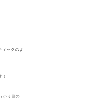
ティックのよ
す！
っかり目の