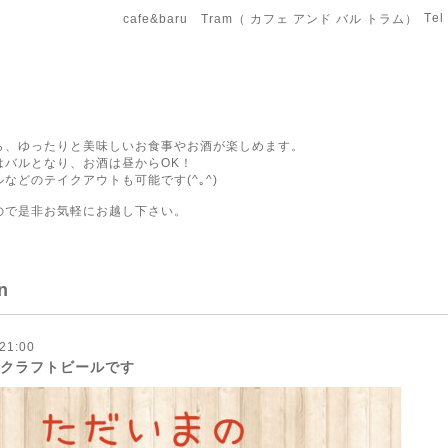
Tel
cafe&baru Tram（ カフェ アンド バル トラム）
ら、ゆったりと美味しいお食事やお酒が楽しめます。
はバルとなり、お酒は昼からOK！
などのテイクアウトも可能です(^｡^)
ので是非お気軽にお越し下さい。
n
21:00
種クラフトビールです