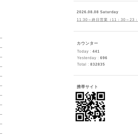
2026.08.08 Saturday
11:30～終日営業（11：30～23
）
カウンター
）
Today :
441
）
Yesterday :
696
Total :
832835
）
）
）
携帯サイト
）
）
）
）
）