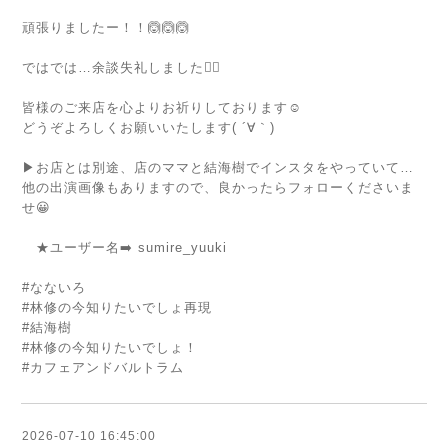
頑張りましたー！！🙆🙆🙆
ではでは…余談失礼しました🙇‍♀️
皆様のご来店を心よりお祈りしております☺️
どうぞよろしくお願いいたします( ´∀｀)
▶︎お店とは別途、店のママと結海樹でインスタをやっていて…
他の出演画像もありますので、良かったらフォローくださいま
せ😀
★ユーザー名➡️ sumire_yuuki
#なないろ
#林修の今知りたいでしょ再現
#結海樹
#林修の今知りたいでしょ！
#カフェアンドバルトラム
2026-07-10 16:45:00