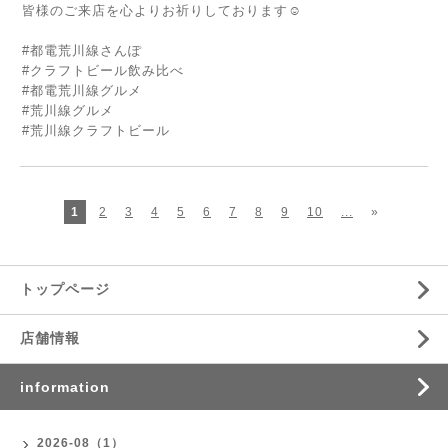
皆様のご来店を心よりお祈りしております☺️
#都電荒川線さんぽ
#クラフトビール飲み比べ
#都電荒川線グルメ
#荒川線グルメ
#荒川線クラフトビール
1
2
3
4
5
6
7
8
9
10
...
»
トップページ
店舗情報
information
2026-08（1）