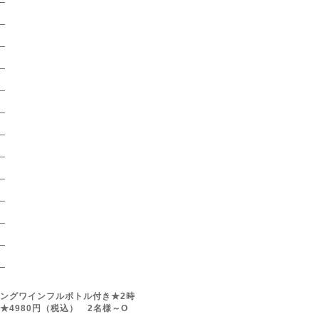
）
）
）
）
）
）
）
）
）
）
）
）
ングワインフルボトル付き★2時
★4980円（税込） 2名様～O