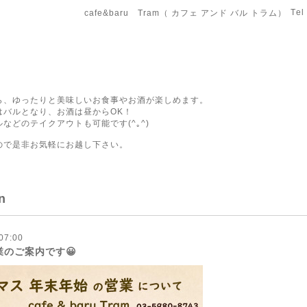
Tel
cafe&baru Tram（ カフェ アンド バル トラム）
ら、ゆったりと美味しいお食事やお酒が楽しめます。
はバルとなり、お酒は昼からOK！
などのテイクアウトも可能です(^｡^)
ので是非お気軽にお越し下さい。
n
07:00
のご案内です😀