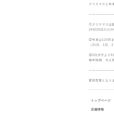
クリスマスと年
———————
①クリスマスは
24日25日だけ
②年末は12/3
（31日、1日、
③3日夕方より
毎年恒例、大人
———————
変則営業となり
トップページ
店舗情報