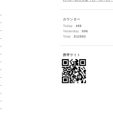
11:30～終日営業（11：30～23
）
カウンター
）
Today :
498
）
Yesterday :
696
Total :
832892
）
）
）
携帯サイト
）
）
）
）
）
）
）