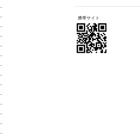
）
）
携帯サイト
）
）
）
）
）
）
）
）
）
）
）
）