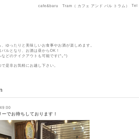
Tel
cafe&baru Tram（ カフェ アンド バル トラム）
ら、ゆったりと美味しいお食事やお酒が楽しめます。
はバルとなり、お酒は昼からOK！
などのテイクアウトも可能です(^｡^)
ので是非お気軽にお越し下さい。
n
49:00
リーでお待ちしております！