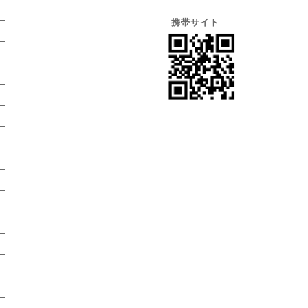
）
携帯サイト
）
）
）
）
）
）
）
）
）
）
）
）
）