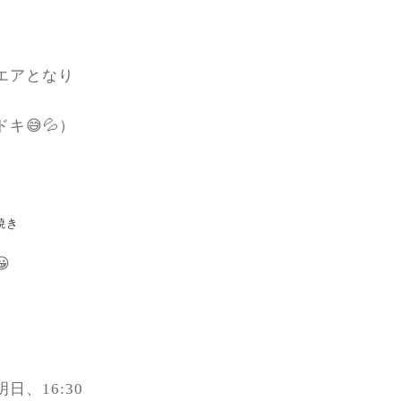
エアとなり
😅💦）
焼き

、16:30