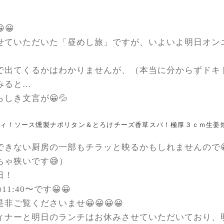
😀
せていただいた「昼めし旅」ですが、いよいよ明日オン
で出てくるかはわかりませんが、（本当に分からずドキドキ
みると…
しき文言が😀💦
ティ！ソース燻製ナポリタン＆とろけチーズ香草スパ！極厚３ｃｍ生姜
できない厨房の一部もチラッと映るかもしれませんので
ちゃ狭いです😅）
日！
11:40〜です😀😀
非ご覧くださいませ😀😀😀😀
ィナーと明日のランチはお休みさせていただいており、明日