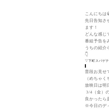
こんにちは
先日告知さ
ます！
どんな感じ
番組予告を
うちの紹介ら
👇
▽下町スパゲ
普段お見せ
（めちゃく
放映日は明
3/4（金）の
良かったら是
※今日のデ