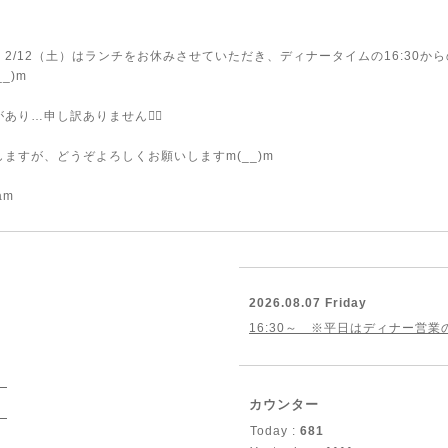
2/12（土）はランチをお休みさせていただき、ディナータイムの16:30か
_)m
り…申し訳ありません🙇‍♀️
ますが、どうぞよろしくお願いしますm(__)m
am
2026.08.07 Friday
16:30～ ※平日はディナー営
）
カウンター
）
Today :
681
）