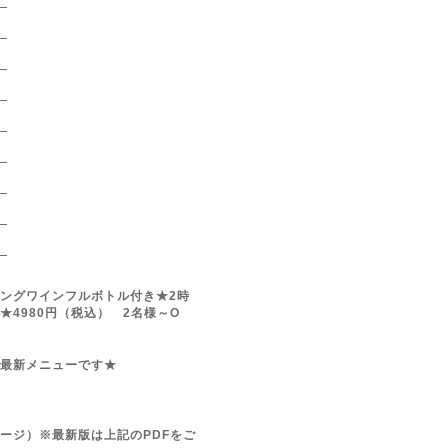
）
）
）
）
）
）
）
）
）
ングワインフルボトル付き★2時
★4980円（税込） 2名様～O
最新メニューです★
ージ）※最新版は上記のPDFをご