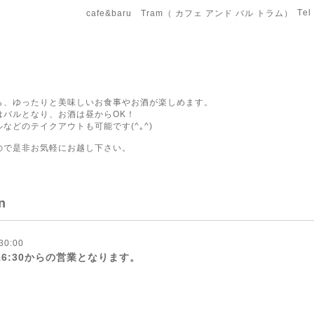
Tel
cafe&baru Tram（ カフェ アンド バル トラム）
ら、ゆったりと美味しいお食事やお酒が楽しめます。
はバルとなり、お酒は昼からOK！
などのテイクアウトも可能です(^｡^)
ので是非お気軽にお越し下さい。
n
30:00
は16:30からの営業となります。