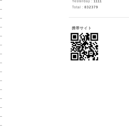
Yesterday :
1111
Total :
832379
）
）
）
携帯サイト
）
）
）
）
）
）
）
）
）
）
）