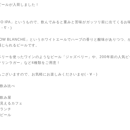
ビールが入荷しました！
YO IPA」というもので、飲んでみると重みと苦味がガッツリ前に出てくるお
・∇・)
OW BLANCHE」というホワイトエールでハーブの香りと酸味がありつつ、
感じられるビールです。
ベリーを使ったワインのようなビール「ジャズベリー」や、200年前の人気ビ
クリンラガー」など4種類をご用意！
もございますので、お気軽にお楽しみくださいませ(・∀・)
ル飲み比べ
る飲み屋
が見えるカフェ
めランチ
トビール