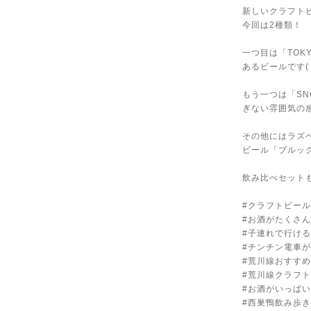
新しいクラフト
今回は2種類！
一つ目は「TOK
あるビールです( 
もう一つは「SN
ぎない雰囲気の
その他にはラズ
ビール「ブルッ
飲み比べセット
#クラフトビー
#お酒がたくさん
#子連れで行け
#チンチン電車
#荒川線おすす
#荒川線クラフ
#お酒がいっばい
#西巣鴨飲み歩き