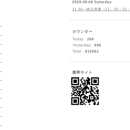
2026.08.08 Saturday
11:30～終日営業（11：30～23
）
カウンター
）
Today :
268
）
Yesterday :
696
Total :
832662
）
）
）
携帯サイト
）
）
）
）
）
）