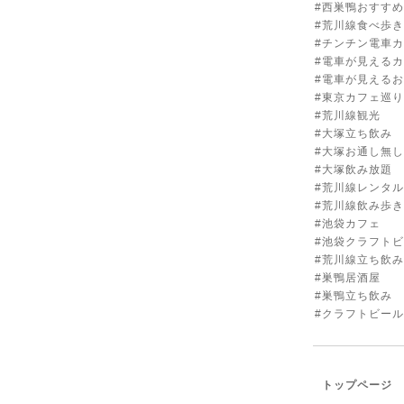
#西巣鴨おすす
#荒川線食べ歩き
#チンチン電車
#電車が見える
#電車が見える
#東京カフェ巡
#荒川線観光
#大塚立ち飲み
#大塚お通し無し
#大塚飲み放題
#荒川線レンタ
#荒川線飲み歩き
#池袋カフェ
#池袋クラフト
#荒川線立ち飲み
#巣鴨居酒屋
#巣鴨立ち飲み
#クラフトビー
トップページ