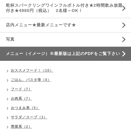
乾杯スパークリングワインフルボトル付き★2時間飲み放題
付き★4980円（税込） 2名様～OK！
店内メニュー★最新メニューです★
写真
メニュー（イメージ）※最新版は上記のPDFをご覧下さい
おススメフード！（10）
ごはん、パスタ等（4）
フード（7）
お肉系（7）
おつまみ系（5）
サラダ／スープ（3）
惣菜系（2）