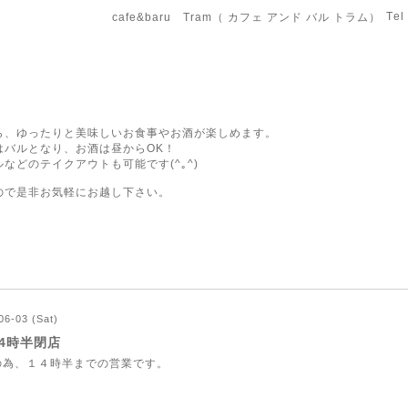
Tel
cafe&baru Tram（ カフェ アンド バル トラム）
ら、ゆったりと美味しいお食事やお酒が楽しめます。
はバルとなり、お酒は昼からOK！
などのテイクアウトも可能です(^｡^)
ので是非お気軽にお越し下さい。
06-03 (Sat)
4時半閉店
の為、１４時半までの営業です。