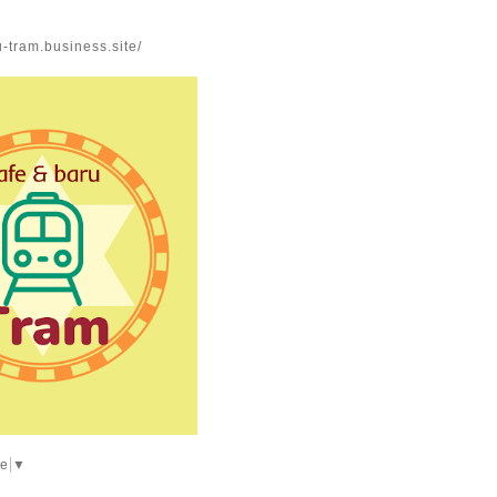
u-tram.business.site/
ge
▼