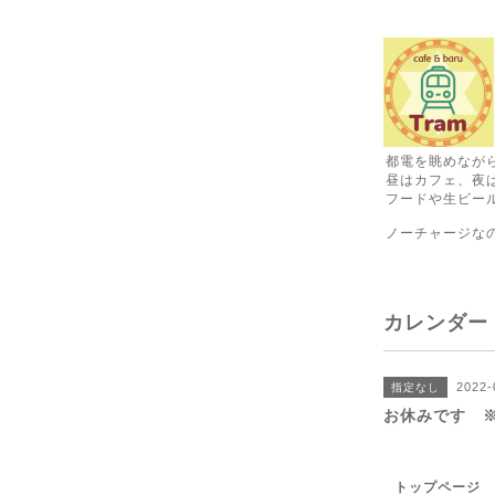
都電を眺めなが
昼はカフェ、夜
フードや生ビール
ノーチャージな
カレンダー
2022-
指定なし
お休みです 
トップページ