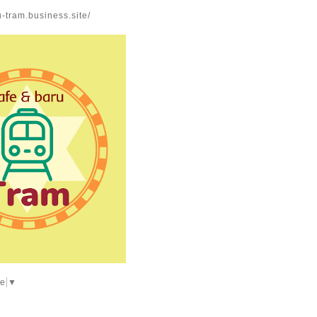
u-tram.business.site/
ge
▼