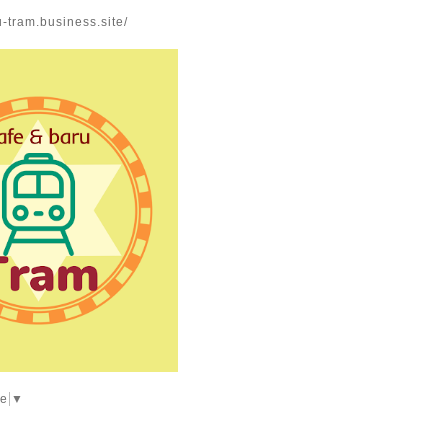
u-tram.business.site/
ge
▼