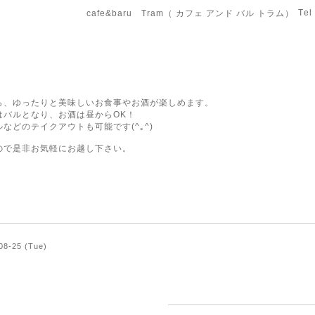
Tel
cafe&baru Tram（ カフェ アンド バル トラム）
ら、ゆったりと美味しいお食事やお酒が楽しめます。
はバルとなり、お酒は昼からOK！
などのテイクアウトも可能です(^｡^)
ので是非お気軽にお越し下さい。
08-25 (Tue)