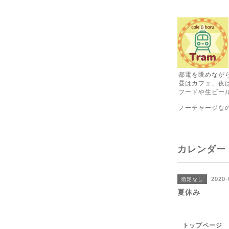
都電を眺めなが
昼はカフェ、夜
フードや生ビール
ノーチャージな
カレンダー
2020-
指定なし
夏休み
トップページ